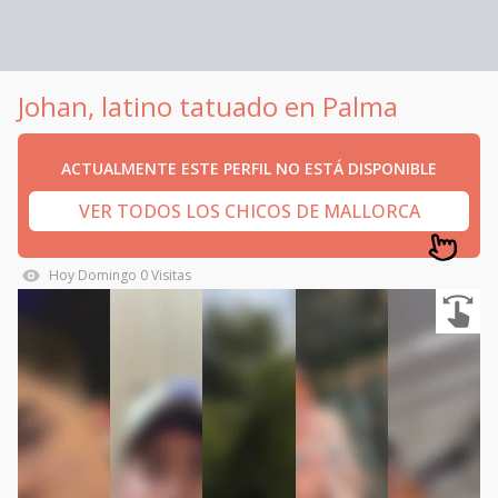
Johan, latino tatuado en Palma
ACTUALMENTE ESTE PERFIL NO ESTÁ DISPONIBLE
VER TODOS LOS CHICOS DE MALLORCA
Hoy
Domingo
0
Visitas