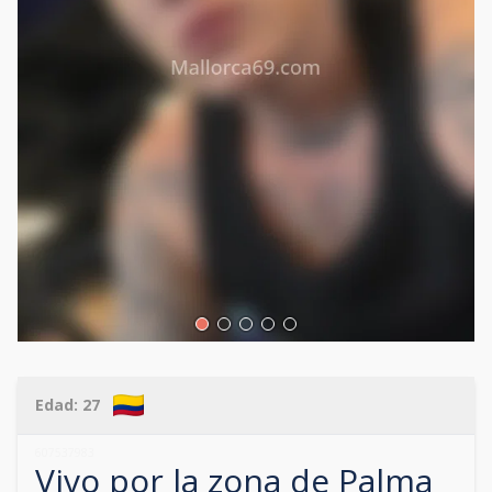
Edad:
27
607537983
Vivo por la zona de
Palma