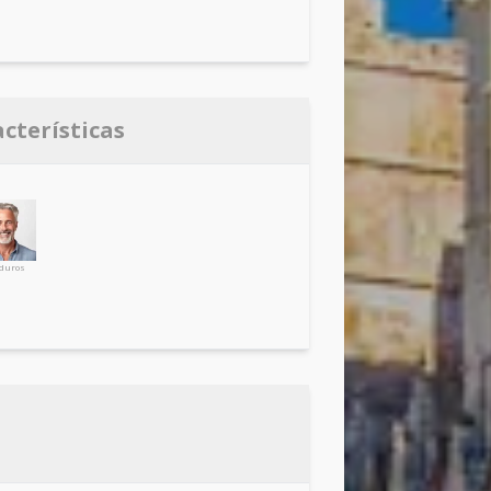
acterísticas
duros