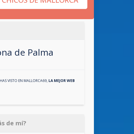
zona de
Palma
HAS VISTO EN
MALLORCA69
,
LA MEJOR WEB
ás de mí?