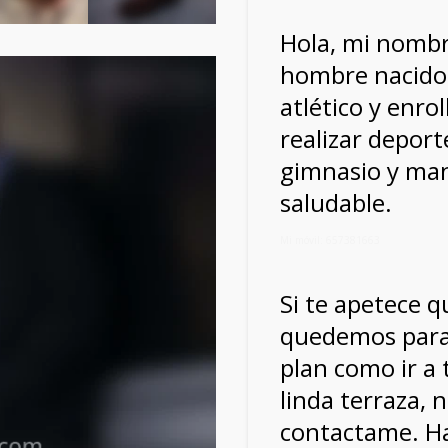
Hola, mi nombr
hombre nacido 
atlético y enro
realizar deport
gimnasio y man
saludable.
Mi móvil: 657381663
Si te apetece 
quedemos para
plan como ir a
linda terraza, n
contactame. Ha