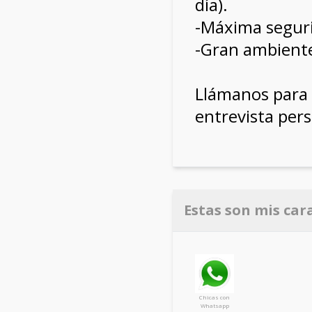
día).
-Máxima seguri
-Gran ambiente
Llámanos para 
entrevista pers
Estas son mis car
Chicas con
Whatsapp