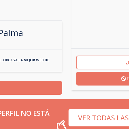
Palma
LLORCA69
,
LA MEJOR WEB DE
¿
D
ERFIL NO ESTÁ
VER TODAS LAS