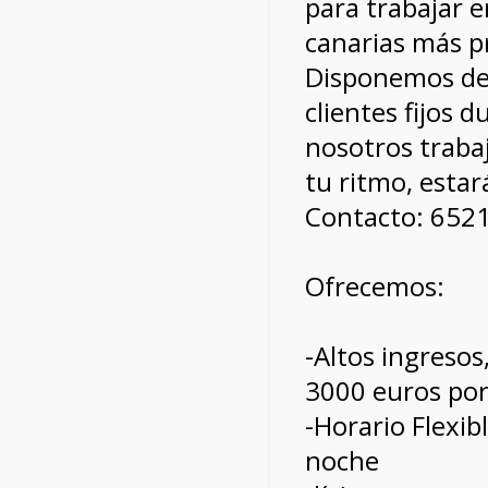
para trabajar e
canarias más pr
Disponemos de 
clientes fijos 
nosotros trabaj
tu ritmo, estará
Contacto: 652
Ofrecemos:
-Altos ingresos
3000 euros po
-Horario Flexib
noche