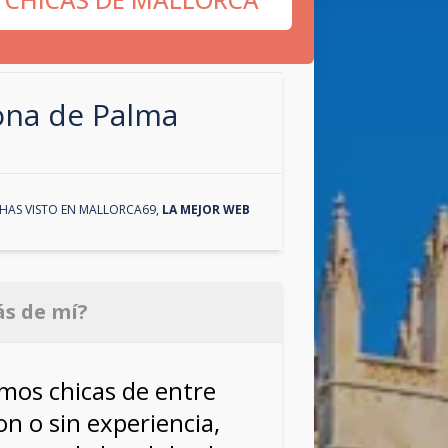
zona de
Palma
HAS VISTO EN
MALLORCA69
,
LA MEJOR WEB
ás de mí?
os chicas de entre
on o sin experiencia,