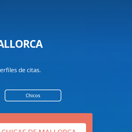
LLORCA 

files de citas.
Chicos
 CHICAS DE MALLORCA