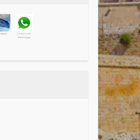
opeas
Chicas con
Whatsapp