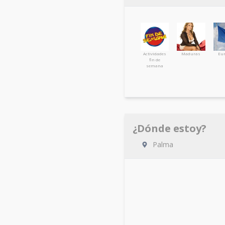
Actividades
Maduras
Eur
fin de
semana
¿Dónde estoy?
Palma