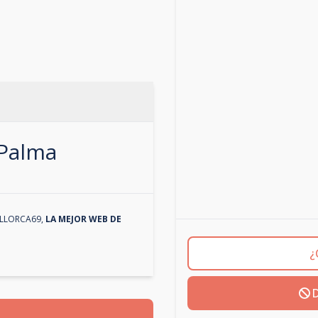
Palma
LLORCA69
,
LA MEJOR WEB DE
¿
D