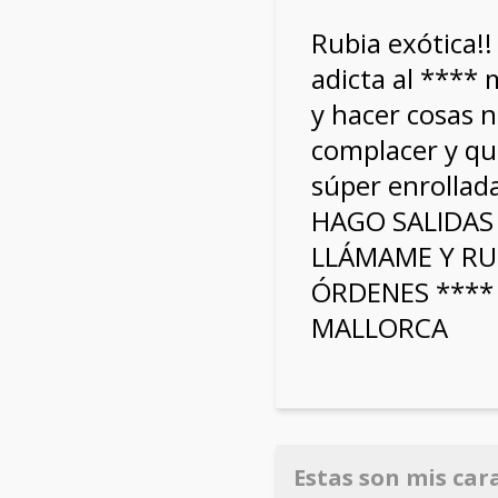
Rubia exótica!!
adicta al ****
y hacer cosas 
complacer y q
súper enrollada
HAGO SALIDAS 
LLÁMAME Y RU
ÓRDENES **** 
MALLORCA
Estas son mis car