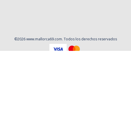
©
2026
www.mallorca69.com
. Todos los derechos reservados
Aviso Legal
Política de privacidad
Contacto
Cookies
Contratación
Política y Procedimientos de Quejas