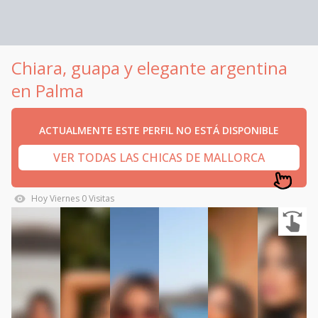
Chiara, guapa y elegante argentina
en Palma
ACTUALMENTE ESTE PERFIL NO ESTÁ DISPONIBLE
VER TODAS LAS CHICAS DE MALLORCA
Hoy
Viernes
0
Visitas