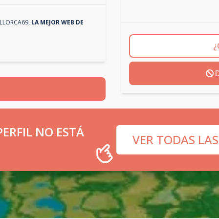
LLORCA69
,
LA MEJOR WEB DE
¿
D
ERFIL NO ESTÁ
VER TODAS LAS