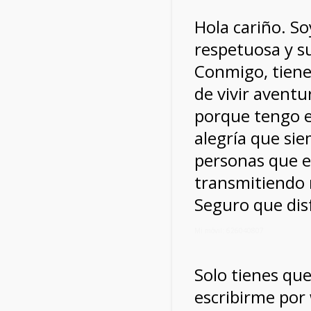
Hola cariño. So
respetuosa y s
Conmigo, tiene
de vivir aventu
porque tengo e
alegría que sie
personas que e
transmitiendo 
Seguro que dis
Mi móvil: 626040807
Solo tienes qu
escribirme por