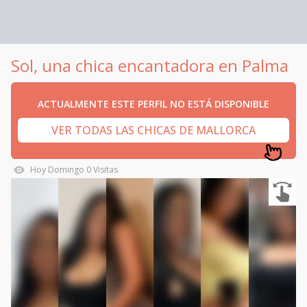
Sol, una chica encantadora en Palma
ACTUALMENTE ESTE PERFIL NO ESTÁ DISPONIBLE
VER TODAS LAS CHICAS DE MALLORCA
Hoy
Domingo
0
Visitas