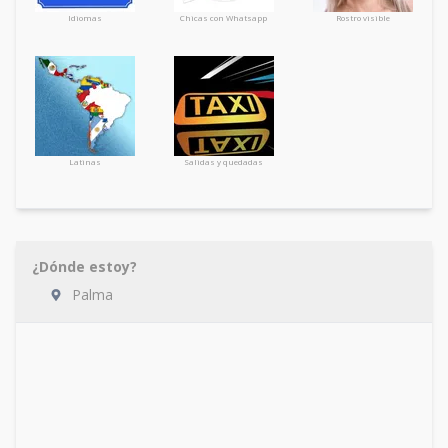
Idiomas
Chicas con Whatsapp
Rostro visible
Latinas
Salidas y quedadas
¿Dónde estoy?
Palma