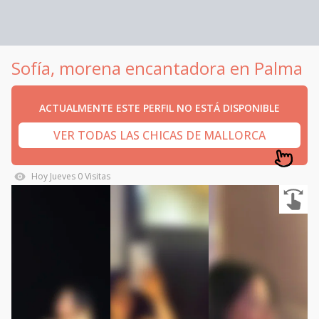
Sofía, morena encantadora en Palma
ACTUALMENTE ESTE PERFIL NO ESTÁ DISPONIBLE
VER TODAS LAS CHICAS DE MALLORCA
Hoy
Jueves
0
Visitas