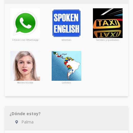
Chicas con Whatsapp
Idiomas
Salidas y quedadas
Rostro visible
Latinas
¿Dónde estoy?
Palma