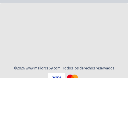
©
2026
www.mallorca69.com
. Todos los derechos reservados
Aviso Legal
Política de privacidad
Contacto
Cookies
Contratación
Política y Procedimientos de Quejas