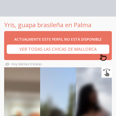
Yris, guapa brasileña en Palma
ACTUALMENTE ESTE PERFIL NO ESTÁ DISPONIBLE
VER TODAS LAS CHICAS DE MALLORCA
Hoy
Viernes
0
Visitas