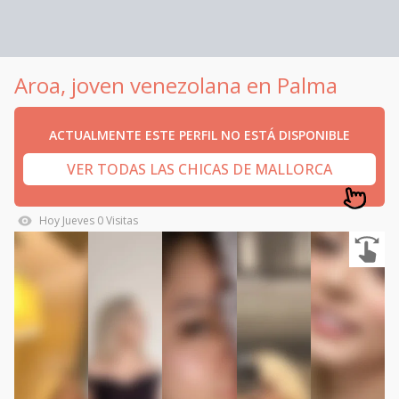
Aroa, joven venezolana en Palma
ACTUALMENTE ESTE PERFIL NO ESTÁ DISPONIBLE
VER TODAS LAS CHICAS DE MALLORCA
Hoy
Jueves
0
Visitas