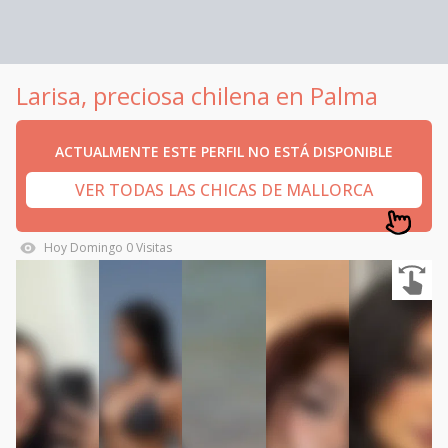
Larisa, preciosa chilena en Palma
ACTUALMENTE ESTE PERFIL NO ESTÁ DISPONIBLE
VER TODAS LAS CHICAS DE MALLORCA
Hoy
Domingo
0
Visitas